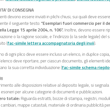
TA’ DI CONSEGNA
nti devono essere inviati in plichi chiusi, sui quali deve essere
ente il seguente testo:
“Esemplari fuori commercio per il de
ella Legge 15 aprile 2004, n. 106”.
Inoltre, devono essere ripo
zione o la ragione sociale, e l’indirizzo (o la sede legale) del
ito (
fac-simile lettera accompagnatoria degli invii
).
rno di ogni plico deve essere incluso un elenco, in duplice copi
 L’elenco deve riportare, per ciascun documento, gli elementi ide
no la sua corretta individuazione (
fac-simile schema riepilog
RI
rimento alle disposizioni relative al deposito legale, si segnal
i esoneri per alcune categorie di documenti e pubblicazioni.
ero totale:
Riguarda estratti, bozze di stampa, registri, moduli
 cambiari, mappe catastali, materiale di ordinaria pubblicità pe