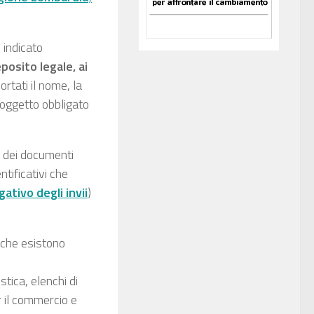
 indicato
posito legale, ai
rtati il nome, la
 soggetto obbligato
a, dei documenti
ntificativi che
ativo degli invii
)
a che esistono
stica, elenchi di
r il commercio e