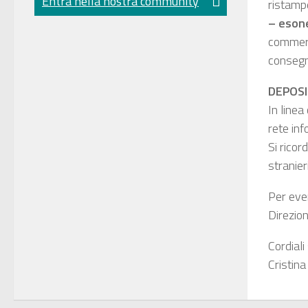
Entra nella nostra community
ristampe
– esone
commerc
consegna
DEPOS
In linea
rete inf
Si ricor
stranier
Per even
Direzion
Cordiali 
Cristina