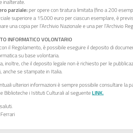
 inalterate.
ro parziale:
per opere con tiratura limitata (fino a 200 esempl
iale superiore a 15.000 euro per ciascun esemplare, è previst
re una copia per l’Archivio Nazionale e una per l’Archivio Reg
ITO INFORMATICO VOLONTARIO
 con il Regolamento, è possibile eseguire il deposito di documen
ormatica su base volontaria.
da, inoltre, che il deposito legale non è richiesto per le pubblicazi
i, anche se stampate in Italia.
tuali ulteriori informazioni è sempre possibile consultare la p
e Biblioteche i Istituti Culturali al seguente
LINK.
saluti.
 Ferrari