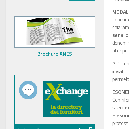
MODALI
I docume
chiaram
sensi d
denomina
al depos
Brochure ANES
All’inte
inviati.
permetta
ESONE
Con rife
specific
– eson
protesti