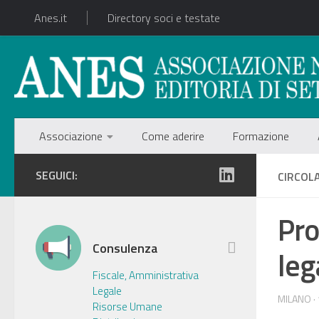
Anes.it
Directory soci e testate
Associazione
Come aderire
Formazione
SEGUICI:
CIRCOL
Pr
Consulenza
leg
Fiscale, Amministrativa
Legale
MILANO ·
Risorse Umane