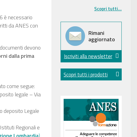
Scopri tutti...
26 è necessario
scritti da ANES con
Rimani
aggiornato
 i documenti devono
rni dalla prima
Iscriviti alla newsletter
Scopri tutti i prodotti
uato come segue:
posito legale – Via
io deposito Legale
Istituti Regionali e
egione Lombardia
)