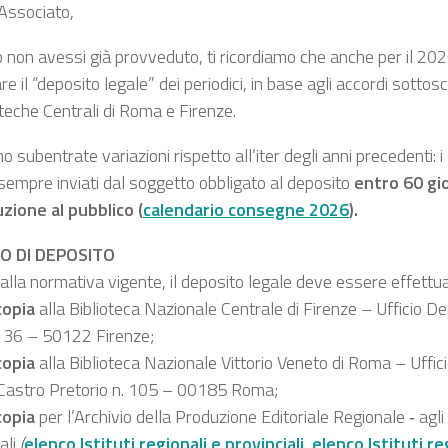
 Associato,
o non avessi già provveduto, ti ricordiamo che anche per il 20
re il “deposito legale” dei periodici, in base agli accordi sotto
oteche Centrali di Roma e Firenze.
 subentrate variazioni rispetto all’iter degli anni precedenti:
sempre inviati dal soggetto obbligato al deposito
entro
60 gio
uzione al pubblico (
calendario consegne 2026
)
.
O DI DEPOSITO
 alla normativa vigente, il deposito legale deve essere effett
copia
alla Biblioteca Nazionale Centrale di Firenze – Ufficio De
n. 36 – 50122 Firenze;
copia
alla Biblioteca Nazionale Vittorio Veneto di Roma – Uffic
 Castro Pretorio n. 105 – 00185 Roma;
copia
per l’Archivio della Produzione Editoriale Regionale ‐ agli 
ali
(
elenco Istituti regionali e provinciali
,
elenco Istituti r