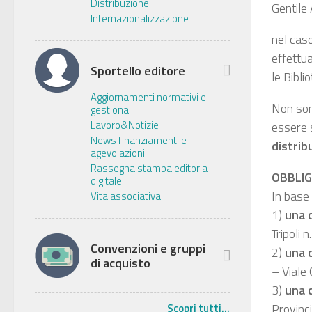
Distribuzione
Gentile
Internazionalizzazione
nel cas
effettua
Sportello editore
le Bibli
Aggiornamenti normativi e
Non sono
gestionali
Lavoro&Notizie
essere 
News finanziamenti e
distrib
agevolazioni
Rassegna stampa editoria
OBBLIG
digitale
In base
Vita associativa
1)
una 
Tripoli 
Convenzioni e gruppi
2)
una 
di acquisto
– Viale
3)
una 
Provinci
Scopri tutti...