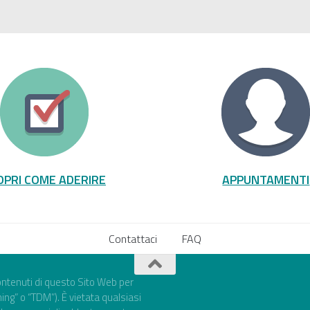
OPRI COME ADERIRE
APPUNTAMENTI
Contattaci
FAQ
 contenuti di questo Sito Web per
ning” o “TDM”). È vietata qualsiasi