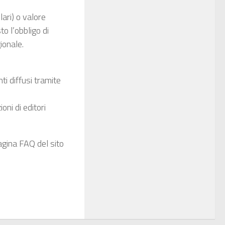
ari) o valore
o l’obbligo di
ionale.
ti diffusi tramite
oni di editori
agina FAQ del sito