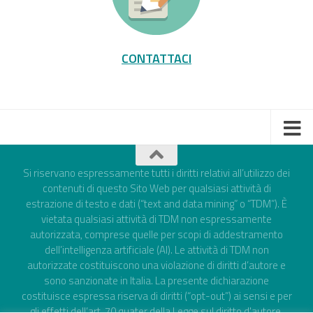
CONTATTACI
Si riservano espressamente tutti i diritti relativi all’utilizzo dei
contenuti di questo Sito Web per qualsiasi attività di
estrazione di testo e dati (“text and data mining” o “TDM”). È
vietata qualsiasi attività di TDM non espressamente
autorizzata, comprese quelle per scopi di addestramento
dell’intelligenza artificiale (AI). Le attività di TDM non
autorizzate costituiscono una violazione di diritti d’autore e
sono sanzionate in Italia. La presente dichiarazione
costituisce espressa riserva di diritti (“opt-out”) ai sensi e per
gli effetti dell’art. 70 quater della Legge sul diritto d'autore,