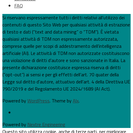
FAQ
Si riservano espressamente tutti i diritti relativi all’utilizzo dei
contenuti di questo Sito Web per qualsiasi attività di estrazione
di testo e dati (“text and data mining” o “TDM”). È vietata
qualsiasi attività di TDM non espressamente autorizzata,
comprese quelle per scopi di addestramento dell’intelligenza
artificiale (AI). Le attività di TDM non autorizzate costituiscono
una violazione di diritti d’autore e sono sanzionate in Italia. La
presente dichiarazione costituisce espressa riserva di diritti
(“opt-out”) ai sensi e per gli effetti dell’art. 70 quater della
Legge sul diritto d'autore, attuativo dell’art. 4 della Direttiva UE
790/2019 e del Regolamento UE 2024/1689 (AI Act).
Powered by
WordPress
. Theme by
Alx
.
Powered by
Nextre Engineering
Questo sito utilizza cookie, anche di terze parti, per migliorare