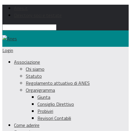
Anes.it
Directory soci e testate
Login
Associazione
Chi siamo
Statuto
Regolamento attuativo di ANES
Organigramma
Giunta
Consiglio Direttivo
Probiviri
Revisori Contabili
Come aderire