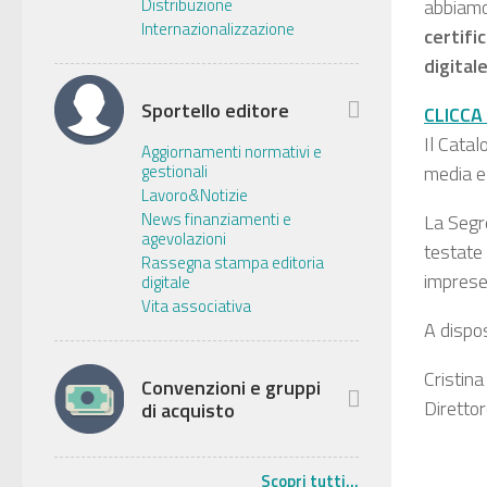
Distribuzione
abbiamo 
Internazionalizzazione
c
ertifi
digital
Sportello editore
CLICCA
Il Catal
Aggiornamenti normativi e
gestionali
media e 
Lavoro&Notizie
News finanziamenti e
La Segr
agevolazioni
testate 
Rassegna stampa editoria
imprese
digitale
Vita associativa
A dispos
Cristina
Convenzioni e gruppi
Diretto
di acquisto
Scopri tutti...