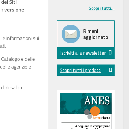
 dei
Siti
Scopri tutti...
 in
versione
Rimani
aggiornato
 le informazioni sui
ati.
Iscriviti alla newsletter
 Catalogo e delle
 delle agenzie e
Scopri tutti i prodotti
iali saluti.