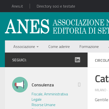
Anes.it
Directory soci e testate
Associazione
Come aderire
Formazione
SEGUICI:
CIRCOL
Cat
Consulenza
MILANO ·
Fiscale, Amministrativa
Gentile
Legale
Risorse Umane