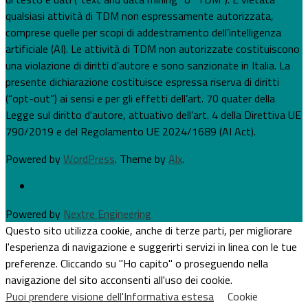
qualsiasi attività di TDM non espressamente autorizzata,
comprese quelle per scopi di addestramento dell’intelligenza
artificiale (AI). Le attività di TDM non autorizzate costituiscono
una violazione di diritti d’autore e sono sanzionate in Italia. La
presente dichiarazione costituisce espressa riserva di diritti
(“opt-out”) ai sensi e per gli effetti dell’art. 70 quater della
Legge sul diritto d'autore, attuativo dell’art. 4 della Direttiva UE
790/2019 e del Regolamento UE 2024/1689 (AI Act).
Powered by
WordPress
. Theme by
Alx
.
Powered by
Nextre Engineering
Questo sito utilizza cookie, anche di terze parti, per migliorare
l'esperienza di navigazione e suggerirti servizi in linea con le tue
preferenze. Cliccando su "Ho capito" o proseguendo nella
navigazione del sito acconsenti all'uso dei cookie.
Puoi prendere visione dell'Informativa estesa
Cookie