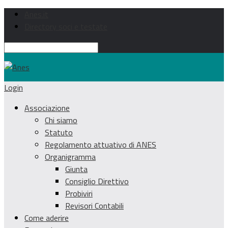
Anes.it
Directory soci e testate
Login
Associazione
Chi siamo
Statuto
Regolamento attuativo di ANES
Organigramma
Giunta
Consiglio Direttivo
Probiviri
Revisori Contabili
Come aderire