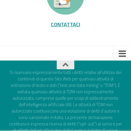
CONTATTACI
Si riservano espressamente tutti i diritti relativi all’utilizzo dei
contenuti di questo Sito Web per qualsiasi attività di
estrazione di testo e dati (“text and data mining” o “TDM”). È
vietata qualsiasi attività di TDM non espressamente
autorizzata, comprese quelle per scopi di addestramento
dell’intelligenza artificiale (AI). Le attività di TDM non
autorizzate costituiscono una violazione di diritti d’autore e
sono sanzionate in Italia. La presente dichiarazione
costituisce espressa riserva di diritti (“opt-out”) ai sensi e per
gli effetti dell’art. 70 quater della Legge sul diritto d'autore,