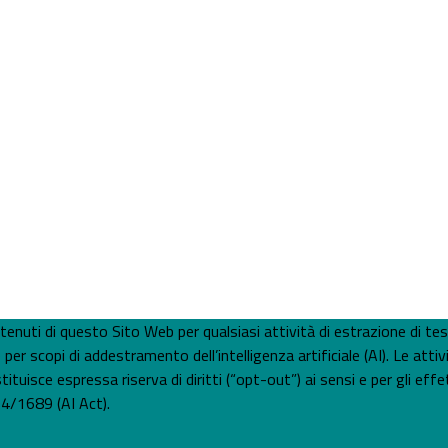
 contenuti di questo Sito Web per qualsiasi attività di estrazione di t
 scopi di addestramento dell’intelligenza artificiale (AI). Le attiv
tuisce espressa riserva di diritti (“opt-out”) ai sensi e per gli effet
4/1689 (AI Act).