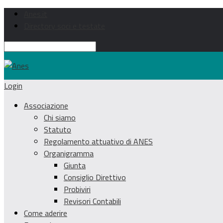
Anes.it
Directory soci e testate
Login
Associazione
Chi siamo
Statuto
Regolamento attuativo di ANES
Organigramma
Giunta
Consiglio Direttivo
Probiviri
Revisori Contabili
Come aderire