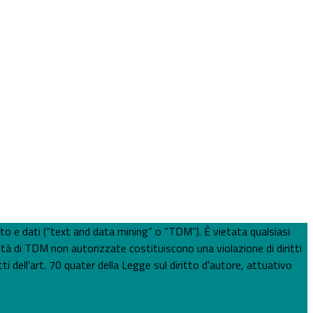
esto e dati (“text and data mining” o “TDM”). È vietata qualsiasi
ità di TDM non autorizzate costituiscono una violazione di diritti
ti dell’art. 70 quater della Legge sul diritto d'autore, attuativo