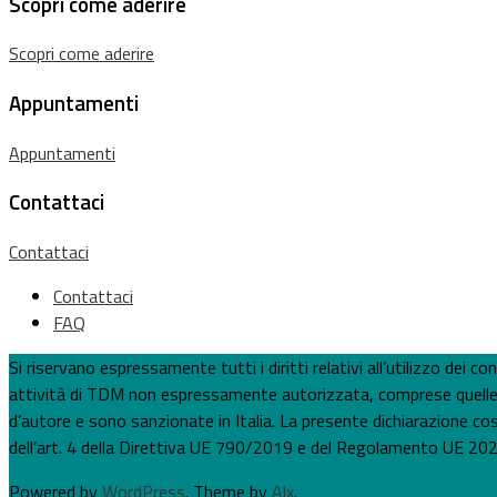
Scopri come aderire
Scopri come aderire
Appuntamenti
Appuntamenti
Contattaci
Contattaci
Contattaci
FAQ
Si riservano espressamente tutti i diritti relativi all’utilizzo dei
attività di TDM non espressamente autorizzata, comprese quelle per
d’autore e sono sanzionate in Italia. La presente dichiarazione costi
dell’art. 4 della Direttiva UE 790/2019 e del Regolamento UE 202
Powered by
WordPress
. Theme by
Alx
.