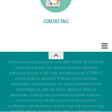
CONTATTACI
Si riservano espressamente tutti i diritti relativi all’utilizzo dei
contenuti di questo Sito Web per qualsiasi attività di
estrazione di testo e dati (“text and data mining” o “TDM”). È
vietata qualsiasi attività di TDM non espressamente
autorizzata, comprese quelle per scopi di addestramento
dell’intelligenza artificiale (AI). Le attività di TDM non
autorizzate costituiscono una violazione di diritti d’autore e
sono sanzionate in Italia. La presente dichiarazione
costituisce espressa riserva di diritti (“opt-out”) ai sensi e per
gli effetti dell’art. 70 quater della Legge sul diritto d'autore,