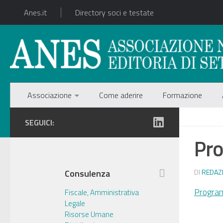
Anes.it
Directory soci e testate
Associazione
Come aderire
Formazione
SEGUICI:
Pr
Consulenza
DI
REDAZ
Progr
Fiscale, Amministrativa
Legale
Risorse Umane