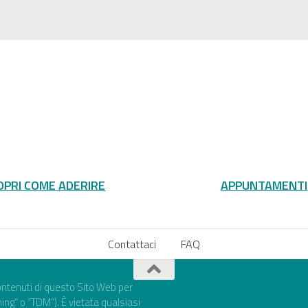
OPRI COME ADERIRE
APPUNTAMENTI
Contattaci
FAQ
 contenuti di questo Sito Web per
ning” o “TDM”). È vietata qualsiasi