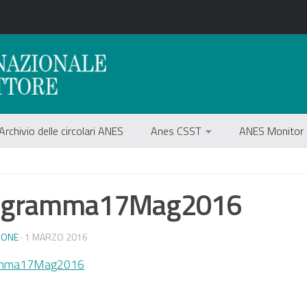
Archivio delle circolari ANES
Anes CSST
ANES Monitor
ogramma17Mag2016
IONE
· 1 MARZO 2016
amma17Mag2016