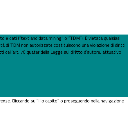
esto e dati (“text and data mining” o “TDM”). È vietata qualsiasi
ità di TDM non autorizzate costituiscono una violazione di diritti
ti dell’art. 70 quater della Legge sul diritto d'autore, attuativo
eferenze. Cliccando su "Ho capito" o proseguendo nella navigazione