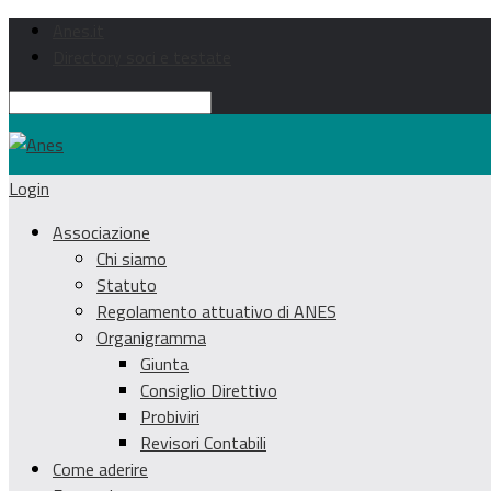
Anes.it
Directory soci e testate
Login
Associazione
Chi siamo
Statuto
Regolamento attuativo di ANES
Organigramma
Giunta
Consiglio Direttivo
Probiviri
Revisori Contabili
Come aderire