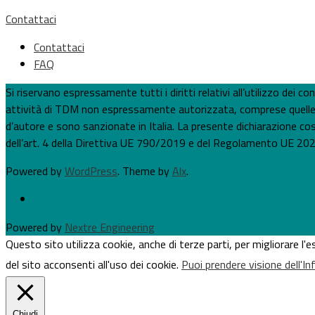
Contattaci
Contattaci
FAQ
Si riservano espressamente tutti i diritti relativi all’utilizzo dei
attività di TDM non espressamente autorizzata, comprese quelle per
d’autore e sono sanzionate in Italia. La presente dichiarazione costi
dell’art. 4 della Direttiva UE 790/2019 e del Regolamento UE 202
Powered by
WordPress
. Theme by
Alx
.
Powered by
Nextre Engineering
Questo sito utilizza cookie, anche di terze parti, per migliorare l
del sito acconsenti all'uso dei cookie.
Puoi prendere visione dell'I
Chiudi