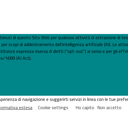
 contenuti di questo Sito Web per qualsiasi attività di estrazione di t
 scopi di addestramento dell’intelligenza artificiale (AI). Le attiv
tuisce espressa riserva di diritti (“opt-out”) ai sensi e per gli effet
4/1689 (AI Act).
'esperienza di navigazione e suggerirti servizi in linea con le tue pr
nformativa estesa
Cookie settings
Ho capito
Non accetto