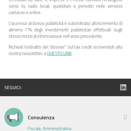
sono: tv, radio locali, quotidiani e periodici nelle versioni
cartacee e online.
L’accesso al bonus pubblicità è subordinato all’incremento di
almeno l’1% degli investimenti pubblicitari effettuati sugli
stessi mezzi di informazione nell’anno precedente.
Richiedi l’estratto del “dossier” sul tax credit iscrivendoti alla
nostra newsletter: a
QUESTO LINK
SEGUICI:
Consulenza
Fiscale, Amministrativa