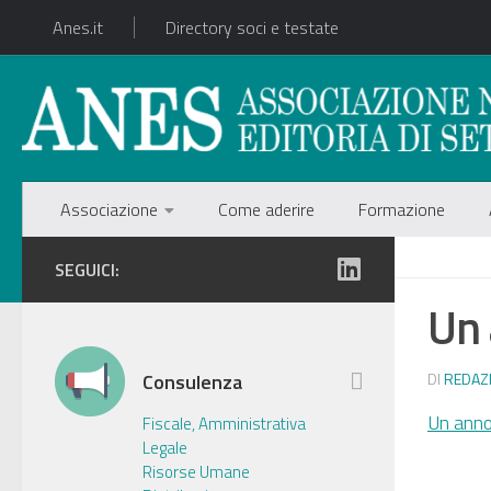
Anes.it
Directory soci e testate
Associazione
Come aderire
Formazione
SEGUICI:
Un 
Consulenza
DI
REDAZ
Un anno
Fiscale, Amministrativa
Legale
Risorse Umane