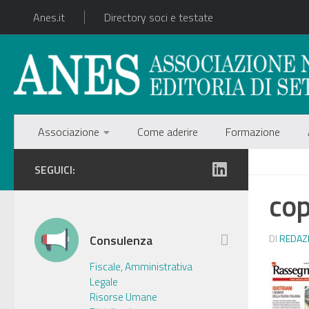
Anes.it
Directory soci e testate
Associazione
Come aderire
Formazione
SEGUICI:
cop
Consulenza
DI
REDAZ
Fiscale, Amministrativa
Legale
Risorse Umane