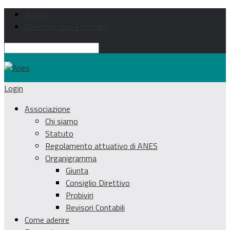
Anes.it
Directory soci e testate
Login
Associazione
Chi siamo
Statuto
Regolamento attuativo di ANES
Organigramma
Giunta
Consiglio Direttivo
Probiviri
Revisori Contabili
Come aderire