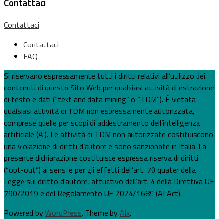
Contattaci
Contattaci
Contattaci
FAQ
Si riservano espressamente tutti i diritti relativi all’utilizzo dei
contenuti di questo Sito Web per qualsiasi attività di estrazione
di testo e dati (“text and data mining” o “TDM”). È vietata
qualsiasi attività di TDM non espressamente autorizzata,
comprese quelle per scopi di addestramento dell’intelligenza
artificiale (AI). Le attività di TDM non autorizzate costituiscono
una violazione di diritti d’autore e sono sanzionate in Italia. La
presente dichiarazione costituisce espressa riserva di diritti
(“opt-out”) ai sensi e per gli effetti dell’art. 70 quater della
Legge sul diritto d'autore, attuativo dell’art. 4 della Direttiva UE
790/2019 e del Regolamento UE 2024/1689 (AI Act).
Powered by
WordPress
. Theme by
Alx
.