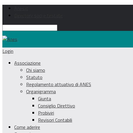
Anes.it
Directory soci e testate
Login
Associazione
Chi siamo
Statuto
Regolamento attuativo di ANES
Organigramma
Giunta
Consiglio Direttivo
Probiviri
Revisori Contabili
Come aderire