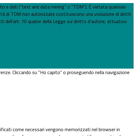
esto e dati (“text and data mining” o “TDM”). È vietata qualsiasi
ità di TDM non autorizzate costituiscono una violazione di diritti
ti dell’art. 70 quater della Legge sul diritto d'autore, attuativo
eferenze. Cliccando su "Ho capito" o proseguendo nella navigazione
assificati come necessari vengono memorizzati nel browser in