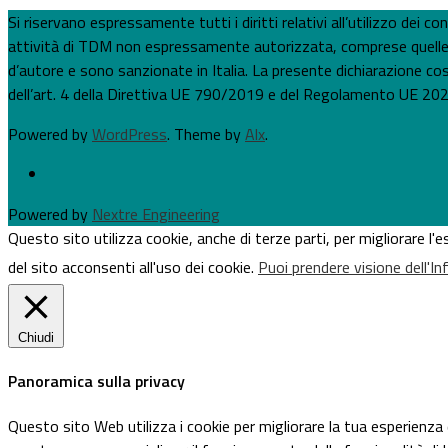
Si riservano espressamente tutti i diritti relativi all’utilizzo dei
attività di TDM non espressamente autorizzata, comprese quelle per
d’autore e sono sanzionate in Italia. La presente dichiarazione costi
dell’art. 4 della Direttiva UE 790/2019 e del Regolamento UE 202
Powered by
WordPress
. Theme by
Alx
.
Powered by
Nextre Engineering
Questo sito utilizza cookie, anche di terze parti, per migliorare l
del sito acconsenti all'uso dei cookie.
Puoi prendere visione dell'I
Chiudi
Panoramica sulla privacy
Questo sito Web utilizza i cookie per migliorare la tua esperienza