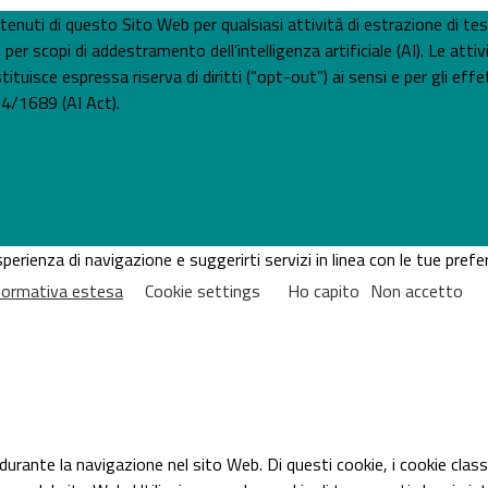
 contenuti di questo Sito Web per qualsiasi attività di estrazione di t
 scopi di addestramento dell’intelligenza artificiale (AI). Le attiv
tuisce espressa riserva di diritti (“opt-out”) ai sensi e per gli effet
4/1689 (AI Act).
'esperienza di navigazione e suggerirti servizi in linea con le tue pr
nformativa estesa
Cookie settings
Ho capito
Non accetto
 durante la navigazione nel sito Web. Di questi cookie, i cookie cl