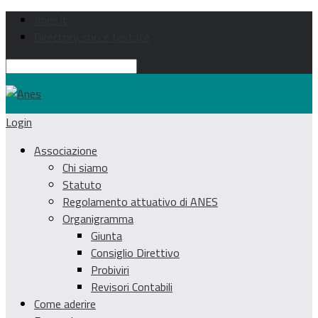
Anes.it
Directory soci e testate
Login
Associazione
Chi siamo
Statuto
Regolamento attuativo di ANES
Organigramma
Giunta
Consiglio Direttivo
Probiviri
Revisori Contabili
Come aderire