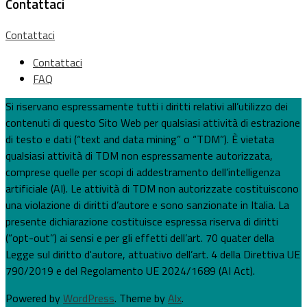
Contattaci
Contattaci
Contattaci
FAQ
Si riservano espressamente tutti i diritti relativi all’utilizzo dei
contenuti di questo Sito Web per qualsiasi attività di estrazione
di testo e dati (“text and data mining” o “TDM”). È vietata
qualsiasi attività di TDM non espressamente autorizzata,
comprese quelle per scopi di addestramento dell’intelligenza
artificiale (AI). Le attività di TDM non autorizzate costituiscono
una violazione di diritti d’autore e sono sanzionate in Italia. La
presente dichiarazione costituisce espressa riserva di diritti
(“opt-out”) ai sensi e per gli effetti dell’art. 70 quater della
Legge sul diritto d'autore, attuativo dell’art. 4 della Direttiva UE
790/2019 e del Regolamento UE 2024/1689 (AI Act).
Powered by
WordPress
. Theme by
Alx
.