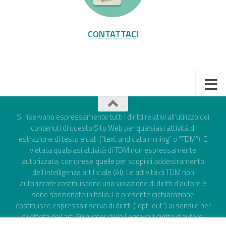
CONTATTACI
Si riservano espressamente tutti i diritti relativi all’utilizzo dei
contenuti di questo Sito Web per qualsiasi attività di
estrazione di testo e dati (“text and data mining” o “TDM”). È
vietata qualsiasi attività di TDM non espressamente
autorizzata, comprese quelle per scopi di addestramento
dell’intelligenza artificiale (AI). Le attività di TDM non
autorizzate costituiscono una violazione di diritti d’autore e
sono sanzionate in Italia. La presente dichiarazione
costituisce espressa riserva di diritti (“opt-out”) ai sensi e per
gli effetti dell’art. 70 quater della Legge sul diritto d'autore,