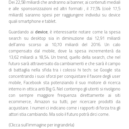
Dei 22,58 miliardi che andranno ai banner, ai contenuti mediali
e alle sponsorizzazioni ed altri formati , il 77,5% (cioè 17,5
miliardi) saranno spesi per raggiungere individui su device
quali smartphone e tablet.
Guardando ai
device
, è interessante notare come la spesa
search su desktop sia in diminuzione dai 12,91 miliardi
dell’anno scorso ai 10,70 miliardi del 2016. Un calo
compensato dal mobile, dove la spesa incrementerà da
13,62 miliardi a 18,54. Un trend, quello della search, che nel
futuro sarà attraversato da cambiamenti e che sarà il campo
di battaglia nella sfida tra i colossi hi tech: se Google sta
concentrando i suoi sforzi per conquistare il favore degli user
mobile, Facebook sta potenziando il suo motore di ricerca
interno in ottica anti Big G. Nel contempo gli utenti si rivolgono
con sempre maggiore frequenza direttamente ai siti
ecommerce, Amazon su tutti, per ricercare prodotti da
acquistare. I numeri ci indicano come i rapporti di forza tra gli
attori stia cambiando. Ma solo il futuro potrà dirci come.
(Clicca sull’immagine per ingrandirla)