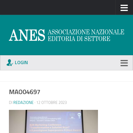
LOGIN
MAO04697
DI
REDAZIONE
· 12 OTTOBRE 2023