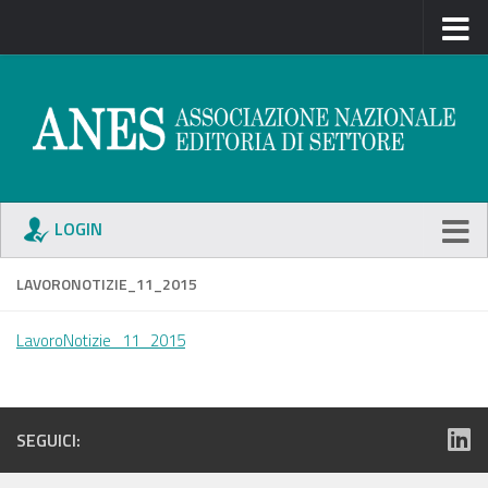
LOGIN
LAVORONOTIZIE_11_2015
LavoroNotizie_11_2015
SEGUICI: