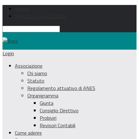
Anes.it
Directory soci e testate
Login
Associazione
Chi siamo
Statuto
Regolamento attuativo di ANES
Organigramma
Giunta
Consiglio Direttivo
Probiviri
Revisori Contabili
Come aderire