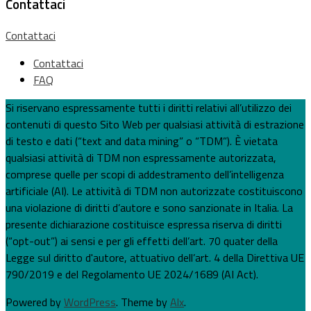
Contattaci
Contattaci
Contattaci
FAQ
Si riservano espressamente tutti i diritti relativi all’utilizzo dei
contenuti di questo Sito Web per qualsiasi attività di estrazione
di testo e dati (“text and data mining” o “TDM”). È vietata
qualsiasi attività di TDM non espressamente autorizzata,
comprese quelle per scopi di addestramento dell’intelligenza
artificiale (AI). Le attività di TDM non autorizzate costituiscono
una violazione di diritti d’autore e sono sanzionate in Italia. La
presente dichiarazione costituisce espressa riserva di diritti
(“opt-out”) ai sensi e per gli effetti dell’art. 70 quater della
Legge sul diritto d'autore, attuativo dell’art. 4 della Direttiva UE
790/2019 e del Regolamento UE 2024/1689 (AI Act).
Powered by
WordPress
. Theme by
Alx
.