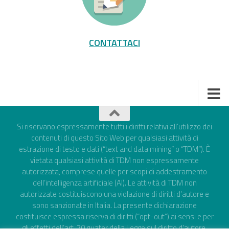
CONTATTACI
Si riservano espressamente tutti i diritti relativi all’utilizzo dei
contenuti di questo Sito Web per qualsiasi attività di
estrazione di testo e dati (“text and data mining” o “TDM”). È
vietata qualsiasi attività di TDM non espressamente
autorizzata, comprese quelle per scopi di addestramento
dell’intelligenza artificiale (AI). Le attività di TDM non
autorizzate costituiscono una violazione di diritti d’autore e
sono sanzionate in Italia. La presente dichiarazione
costituisce espressa riserva di diritti (“opt-out”) ai sensi e per
gli effetti dell’art. 70 quater della Legge sul diritto d'autore,