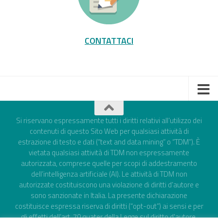
CONTATTACI
Si riservano espressamente tutti i diritti relativi all’utilizzo dei
contenuti di questo Sito Web per qualsiasi attività di
estrazione di testo e dati (“text and data mining” o “TDM”). È
vietata qualsiasi attività di TDM non espressamente
autorizzata, comprese quelle per scopi di addestramento
dell’intelligenza artificiale (AI). Le attività di TDM non
autorizzate costituiscono una violazione di diritti d’autore e
sono sanzionate in Italia. La presente dichiarazione
costituisce espressa riserva di diritti (“opt-out”) ai sensi e per
gli effetti dell’art. 70 quater della Legge sul diritto d'autore,