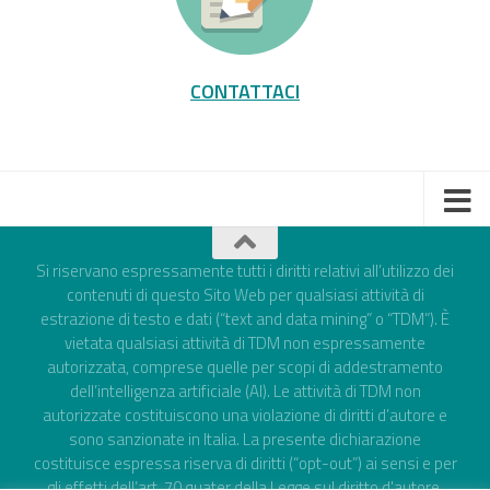
CONTATTACI
Si riservano espressamente tutti i diritti relativi all’utilizzo dei
contenuti di questo Sito Web per qualsiasi attività di
estrazione di testo e dati (“text and data mining” o “TDM”). È
vietata qualsiasi attività di TDM non espressamente
autorizzata, comprese quelle per scopi di addestramento
dell’intelligenza artificiale (AI). Le attività di TDM non
autorizzate costituiscono una violazione di diritti d’autore e
sono sanzionate in Italia. La presente dichiarazione
costituisce espressa riserva di diritti (“opt-out”) ai sensi e per
gli effetti dell’art. 70 quater della Legge sul diritto d'autore,