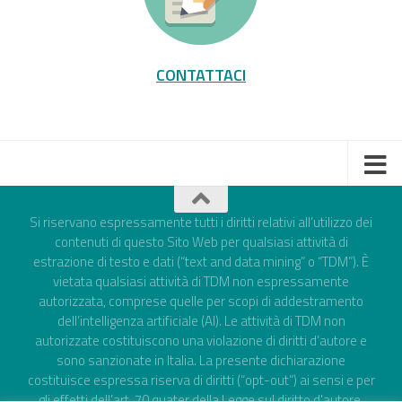
CONTATTACI
Si riservano espressamente tutti i diritti relativi all’utilizzo dei
contenuti di questo Sito Web per qualsiasi attività di
estrazione di testo e dati (“text and data mining” o “TDM”). È
vietata qualsiasi attività di TDM non espressamente
autorizzata, comprese quelle per scopi di addestramento
dell’intelligenza artificiale (AI). Le attività di TDM non
autorizzate costituiscono una violazione di diritti d’autore e
sono sanzionate in Italia. La presente dichiarazione
costituisce espressa riserva di diritti (“opt-out”) ai sensi e per
gli effetti dell’art. 70 quater della Legge sul diritto d'autore,