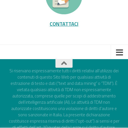
CONTATTACI
Si riservano espressamente tutti i diritti relativi all’utilizzo dei
contenuti di questo Sito Web per qualsiasi attività di
estrazione di testo e dati (“text and data mining” o “TDM”). È
vietata qualsiasi attività di TDM non espressamente
autorizzata, comprese quelle per scopi di addestramento
dell’intelligenza artificiale (AI). Le attività di TDM non
autorizzate costituiscono una violazione di diritti d’autore e
sono sanzionate in Italia. La presente dichiarazione
costituisce espressa riserva di diritti (“opt-out”) ai sensi e per
gli effetti dell’art. 70 quater della Legge sul diritto d'autore,