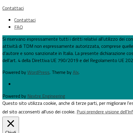
Contattaci
Contattaci
FAQ
Si riservano espressamente tutti i diritti relativi all’utilizzo dei
attività di TDM non espressamente autorizzata, comprese quelle per
d’autore e sono sanzionate in Italia. La presente dichiarazione costi
dell’art. 4 della Direttiva UE 790/2019 e del Regolamento UE 202
Powered by
WordPress
. Theme by
Alx
.
Powered by
Nextre Engineering
Questo sito utilizza cookie, anche di terze parti, per migliorare l
del sito acconsenti all'uso dei cookie.
Puoi prendere visione dell'I
Chiudi