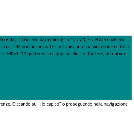
esto e dati (“text and data mining” o “TDM”). È vietata qualsiasi
ità di TDM non autorizzate costituiscono una violazione di diritti
ti dell’art. 70 quater della Legge sul diritto d'autore, attuativo
eferenze. Cliccando su "Ho capito" o proseguendo nella navigazione