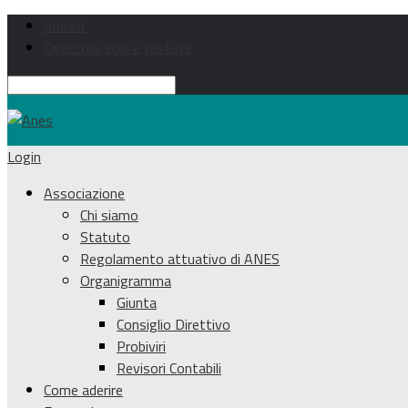
Anes.it
Directory soci e testate
Login
Associazione
Chi siamo
Statuto
Regolamento attuativo di ANES
Organigramma
Giunta
Consiglio Direttivo
Probiviri
Revisori Contabili
Come aderire