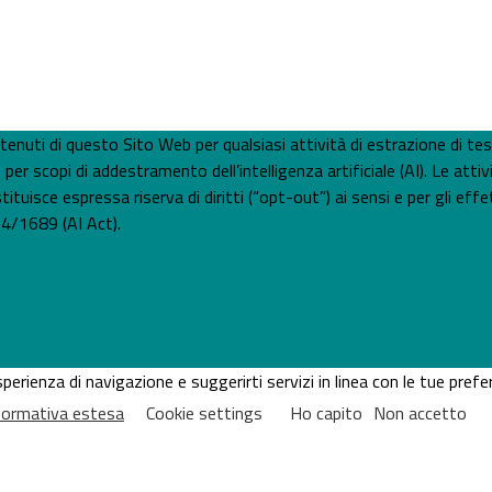
 contenuti di questo Sito Web per qualsiasi attività di estrazione di t
 scopi di addestramento dell’intelligenza artificiale (AI). Le attiv
tuisce espressa riserva di diritti (“opt-out”) ai sensi e per gli effet
4/1689 (AI Act).
'esperienza di navigazione e suggerirti servizi in linea con le tue pr
nformativa estesa
Cookie settings
Ho capito
Non accetto