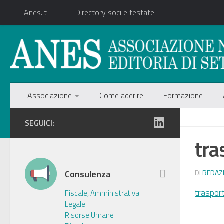
Anes.it
Directory soci e testate
Associazione
Come aderire
Formazione
SEGUICI:
tra
Consulenza
DI
REDAZ
traspor
Fiscale, Amministrativa
Legale
Risorse Umane