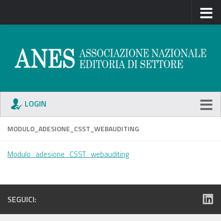
LOGIN
MODULO_ADESIONE_CSST_WEBAUDITING
Modulo_adesione_CSST_webauditing
SEGUICI: