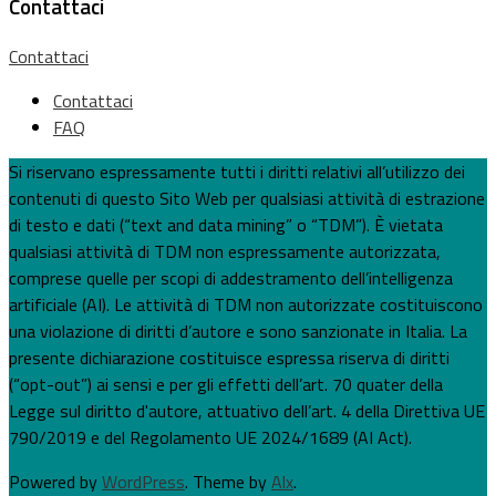
Contattaci
Contattaci
Contattaci
FAQ
Si riservano espressamente tutti i diritti relativi all’utilizzo dei
contenuti di questo Sito Web per qualsiasi attività di estrazione
di testo e dati (“text and data mining” o “TDM”). È vietata
qualsiasi attività di TDM non espressamente autorizzata,
comprese quelle per scopi di addestramento dell’intelligenza
artificiale (AI). Le attività di TDM non autorizzate costituiscono
una violazione di diritti d’autore e sono sanzionate in Italia. La
presente dichiarazione costituisce espressa riserva di diritti
(“opt-out”) ai sensi e per gli effetti dell’art. 70 quater della
Legge sul diritto d'autore, attuativo dell’art. 4 della Direttiva UE
790/2019 e del Regolamento UE 2024/1689 (AI Act).
Powered by
WordPress
. Theme by
Alx
.