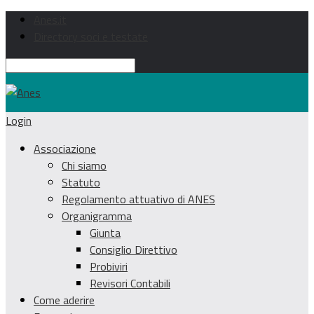
Anes.it
Directory soci e testate
Login
Associazione
Chi siamo
Statuto
Regolamento attuativo di ANES
Organigramma
Giunta
Consiglio Direttivo
Probiviri
Revisori Contabili
Come aderire