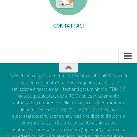
CONTATTACI
Si riservano espressamente tutti i diritti relativi all’utilizzo dei
contenuti di questo Sito Web per qualsiasi attività di
estrazione di testo e dati (“text and data mining” o “TDM”). È
vietata qualsiasi attività di TDM non espressamente
autorizzata, comprese quelle per scopi di addestramento
dell’intelligenza artificiale (AI). Le attività di TDM non
autorizzate costituiscono una violazione di diritti d’autore e
sono sanzionate in Italia. La presente dichiarazione
costituisce espressa riserva di diritti (“opt-out”) ai sensi e per
gli effetti dell’art. 70 quater della Legge sul diritto d'autore,