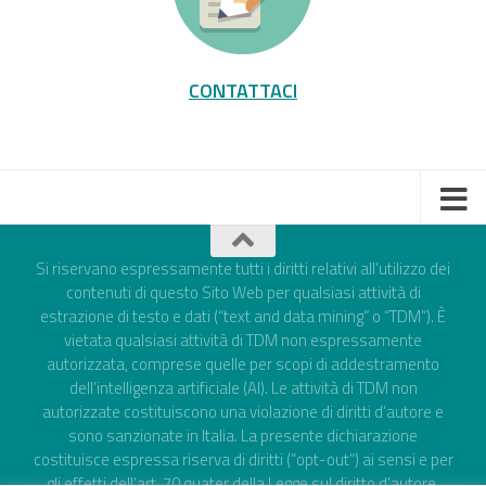
CONTATTACI
Si riservano espressamente tutti i diritti relativi all’utilizzo dei
contenuti di questo Sito Web per qualsiasi attività di
estrazione di testo e dati (“text and data mining” o “TDM”). È
vietata qualsiasi attività di TDM non espressamente
autorizzata, comprese quelle per scopi di addestramento
dell’intelligenza artificiale (AI). Le attività di TDM non
autorizzate costituiscono una violazione di diritti d’autore e
sono sanzionate in Italia. La presente dichiarazione
costituisce espressa riserva di diritti (“opt-out”) ai sensi e per
gli effetti dell’art. 70 quater della Legge sul diritto d'autore,