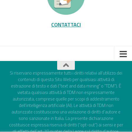
CONTATTACI
Si riservano espressamente tutti i diritti relativi all’utilizzo dei
contenuti di questo Sito Web per qualsiasi attività di
estrazione di testo e dati (“text and data mining” o “TDM”). È
vietata qualsiasi attività di TDM non espressamente
autorizzata, comprese quelle per scopi di addestramento
dell’intelligenza artificiale (AI). Le attività di TDM non
autorizzate costituiscono una violazione di diritti d’autore e
sono sanzionate in Italia. La presente dichiarazione
costituisce espressa riserva di diritti (“opt-out”) ai sensi e per
gli effetti dell’art. 70 quater della Legge sul diritto d'autore,