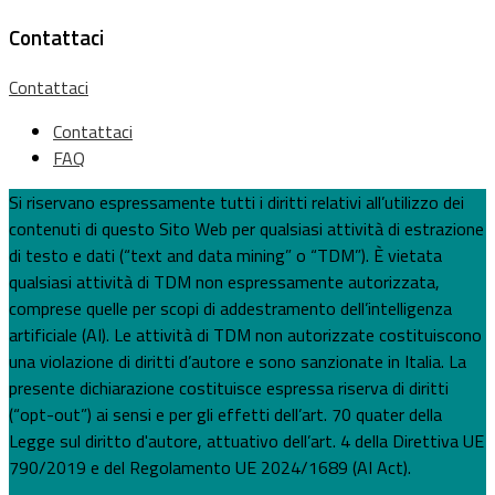
Contattaci
Contattaci
Contattaci
FAQ
Si riservano espressamente tutti i diritti relativi all’utilizzo dei
contenuti di questo Sito Web per qualsiasi attività di estrazione
di testo e dati (“text and data mining” o “TDM”). È vietata
qualsiasi attività di TDM non espressamente autorizzata,
comprese quelle per scopi di addestramento dell’intelligenza
artificiale (AI). Le attività di TDM non autorizzate costituiscono
una violazione di diritti d’autore e sono sanzionate in Italia. La
presente dichiarazione costituisce espressa riserva di diritti
(“opt-out”) ai sensi e per gli effetti dell’art. 70 quater della
Legge sul diritto d'autore, attuativo dell’art. 4 della Direttiva UE
790/2019 e del Regolamento UE 2024/1689 (AI Act).