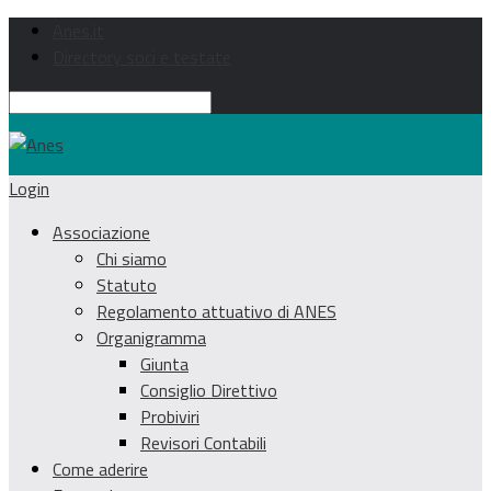
Anes.it
Directory soci e testate
Login
Associazione
Chi siamo
Statuto
Regolamento attuativo di ANES
Organigramma
Giunta
Consiglio Direttivo
Probiviri
Revisori Contabili
Come aderire