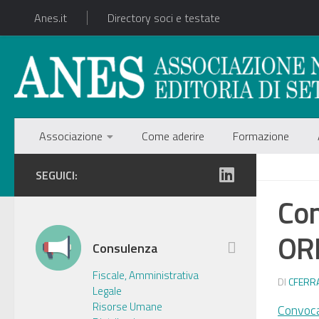
Anes.it
Directory soci e testate
Associazione
Come aderire
Formazione
SEGUICI:
Co
OR
Consulenza
Fiscale, Amministrativa
DI
CFERR
Legale
Risorse Umane
Convoc