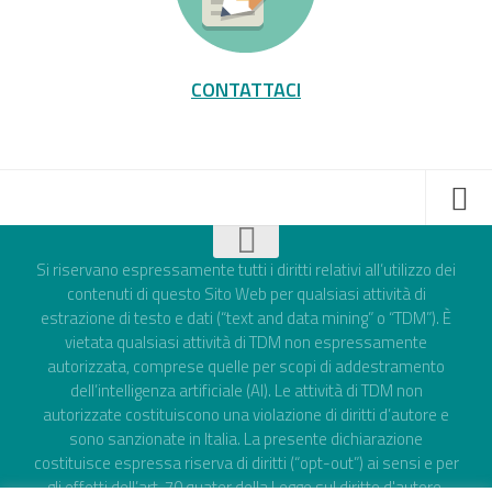
CONTATTACI
Si riservano espressamente tutti i diritti relativi all’utilizzo dei
contenuti di questo Sito Web per qualsiasi attività di
estrazione di testo e dati (“text and data mining” o “TDM”). È
vietata qualsiasi attività di TDM non espressamente
autorizzata, comprese quelle per scopi di addestramento
dell’intelligenza artificiale (AI). Le attività di TDM non
autorizzate costituiscono una violazione di diritti d’autore e
sono sanzionate in Italia. La presente dichiarazione
costituisce espressa riserva di diritti (“opt-out”) ai sensi e per
gli effetti dell’art. 70 quater della Legge sul diritto d'autore,