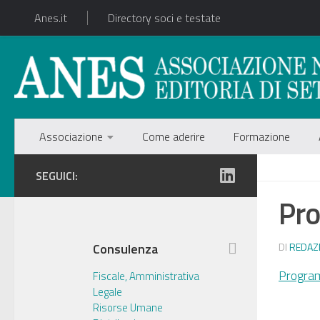
Anes.it
Directory soci e testate
Associazione
Come aderire
Formazione
SEGUICI:
Pr
Consulenza
DI
REDAZ
Progra
Fiscale, Amministrativa
Legale
Risorse Umane