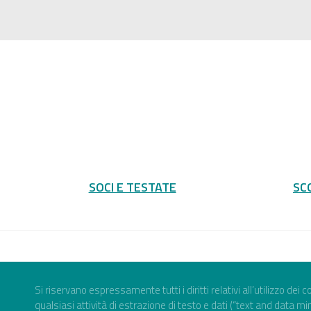
SOCI E TESTATE
SC
Si riservano espressamente tutti i diritti relativi all’utilizzo dei
qualsiasi attività di estrazione di testo e dati (“text and data mi