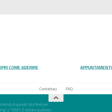
OPRI COME ADERIRE
APPUNTAMENTI
Contattaci
FAQ
 contenuti di questo Sito Web per
ning” o “TDM”). È vietata qualsiasi