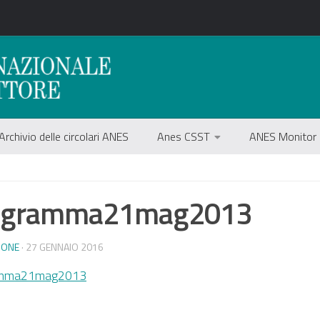
Archivio delle circolari ANES
Anes CSST
ANES Monitor
ogramma21mag2013
IONE
· 27 GENNAIO 2016
amma21mag2013