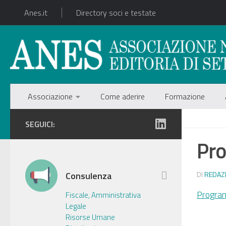
Anes.it
Directory soci e testate
Associazione
Come aderire
Formazione
SEGUICI:
Pr
Consulenza
DI
REDAZ
Progr
Fiscale, Amministrativa
Legale
Risorse Umane