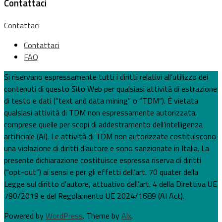
Contattaci
Contattaci
Contattaci
FAQ
Si riservano espressamente tutti i diritti relativi all’utilizzo dei
contenuti di questo Sito Web per qualsiasi attività di estrazione
di testo e dati (“text and data mining” o “TDM”). È vietata
qualsiasi attività di TDM non espressamente autorizzata,
comprese quelle per scopi di addestramento dell’intelligenza
artificiale (AI). Le attività di TDM non autorizzate costituiscono
una violazione di diritti d’autore e sono sanzionate in Italia. La
presente dichiarazione costituisce espressa riserva di diritti
(“opt-out”) ai sensi e per gli effetti dell’art. 70 quater della
Legge sul diritto d'autore, attuativo dell’art. 4 della Direttiva UE
790/2019 e del Regolamento UE 2024/1689 (AI Act).
Powered by
WordPress
. Theme by
Alx
.