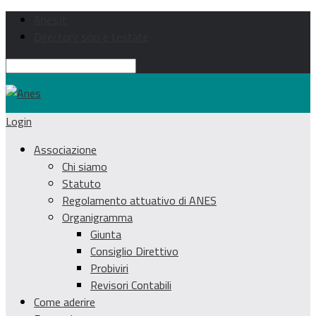
Anes.it
Directory soci e testate
Login
Associazione
Chi siamo
Statuto
Regolamento attuativo di ANES
Organigramma
Giunta
Consiglio Direttivo
Probiviri
Revisori Contabili
Come aderire