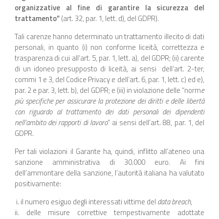
organizzative al fine di garantire la sicurezza del
trattamento”
(art. 32, par. 1, lett. d), del GDPR).
Tali carenze hanno determinato un trattamento illecito di dati
personali, in quanto (i) non conforme liceità, correttezza e
trasparenza di cui all’art. 5, par. 1, lett. a), del GDPR; (ii) carente
di un idoneo presupposto di liceità, ai sensi dell’art. 2-ter,
commi 1 e 3, del Codice Privacy e dell’art. 6, par. 1, lett. c) ed e),
par. 2 e par. 3, lett. b), del GDPR; e (iii) in violazione delle “norm
e
più specifiche per assicurare la protezione dei diritti e delle libertà
con riguardo al trattamento dei dati personali dei dipendenti
nell’ambito dei rapporti di lavoro
” ai sensi dell’art. 88, par. 1, del
GDPR.
Per tali violazioni il Garante ha, quindi, inflitto all’ateneo una
sanzione amministrativa di 30.000 euro. Ai fini
dell’ammontare della sanzione, l’autorità italiana ha valutato
positivamente:
i. il numero esiguo degli interessati vittime del
data breach
,
ii. delle misure correttive tempestivamente adottate