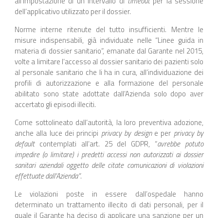
all’impostazione di un intervallo di
timeout
per la sessione
dell’applicativo utilizzato per il dossier.
Norme interne ritenute del tutto insufficienti. Mentre le
misure indispensabili, già individuate nelle “Linee guida in
materia di dossier sanitario”, emanate dal Garante nel 2015,
volte a limitare l’accesso al dossier sanitario dei pazienti solo
al personale sanitario che li ha in cura, all’individuazione dei
profili di autorizzazione e alla formazione del personale
abilitato sono state adottate dall’Azienda solo dopo aver
accertato gli episodi illeciti.
Come sottolineato dall’autorità, la loro preventiva adozione,
anche alla luce dei principi
privacy by design
e per
privacy by
default
contemplati all’art. 25 del GDPR, “
avrebbe potuto
impedire (o limitare) i predetti accessi non autorizzati ai dossier
sanitari aziendali oggetto delle citate comunicazioni di violazioni
effettuate dall’Azienda”
.
Le violazioni poste in essere dall’ospedale hanno
determinato un trattamento illecito di dati personali, per il
quale il Garante ha deciso di applicare una sanzione per un