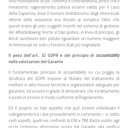
Una motivazione un po’ contorta e contradditoria, posto che il
medesimo ragionamento poteva essere valido per il caso
della Sapienza, dove il numero limitatissimo degli interessati
vittime della violazione era dovuto al semplice fatto che
questi erano gli unici soggetti inseriti nel sistema di gestione
del
Whistleblowing.
Anche in tale ipotesi, in linea di principio, gli
illeciti avrebbero ben potuto riguardare un numero maggiore
di interessati se solo ci fossero stati più segnalanti.
Il peso dell’art. 32 GDPR e del principio di
accountability
nelle valutazioni del Garante
Il fondamentale principio di
accountability
su cui poggia la
struttura del GDPR impone al titolare del trattamento di
mettere in atto misure tecniche e organizzative adeguate per
garantire, ed essere in grado di dimostrare, che il trattamento
è posto in essere in modo conforme al Regolamento.
Ed è proprio su tale aspetto che può essere individuato il
collegamento tra i due provvedimenti in commento – e, sotto
certi aspetti, quelli nei confronti di ENI e TIM. Balza subito agli
occhi l’estrema attenzione posta dal Garante alla verifica