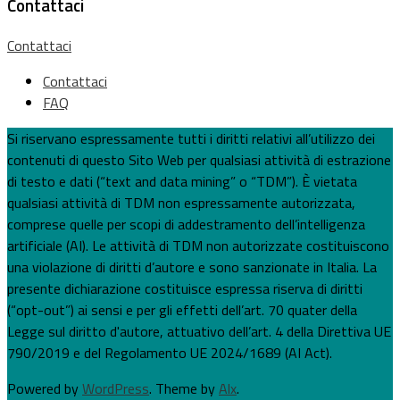
Contattaci
Contattaci
Contattaci
FAQ
Si riservano espressamente tutti i diritti relativi all’utilizzo dei
contenuti di questo Sito Web per qualsiasi attività di estrazione
di testo e dati (“text and data mining” o “TDM”). È vietata
qualsiasi attività di TDM non espressamente autorizzata,
comprese quelle per scopi di addestramento dell’intelligenza
artificiale (AI). Le attività di TDM non autorizzate costituiscono
una violazione di diritti d’autore e sono sanzionate in Italia. La
presente dichiarazione costituisce espressa riserva di diritti
(“opt-out”) ai sensi e per gli effetti dell’art. 70 quater della
Legge sul diritto d'autore, attuativo dell’art. 4 della Direttiva UE
790/2019 e del Regolamento UE 2024/1689 (AI Act).
Powered by
WordPress
. Theme by
Alx
.