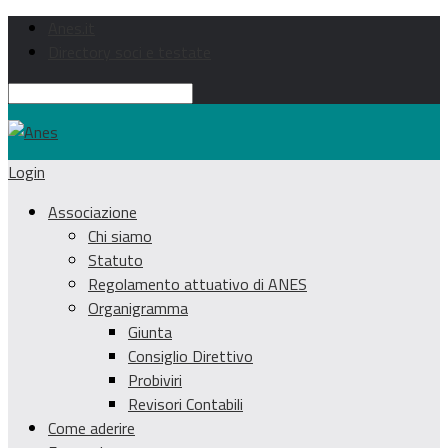
Anes.it
Directory soci e testate
Login
Associazione
Chi siamo
Statuto
Regolamento attuativo di ANES
Organigramma
Giunta
Consiglio Direttivo
Probiviri
Revisori Contabili
Come aderire