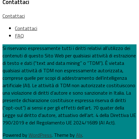
Contattaci
Contattaci
Contattaci
FAQ
Si riservano espressamente tutti i diritti relativi all’utilizzo dei
contenuti di questo Sito Web per qualsiasi attività di estrazione
di testo e dati (“text and data mining” o “TDM”). È vietata
qualsiasi attività di TDM non espressamente autorizzata,
comprese quelle per scopi di addestramento dell’intelligenza
artificiale (AI). Le attività di TDM non autorizzate costituiscono
una violazione di diritti d’autore e sono sanzionate in Italia. La
presente dichiarazione costituisce espressa riserva di diritti
(“opt-out”) ai sensi e per gli effetti dell’art. 70 quater della
Legge sul diritto d'autore, attuativo dell’art. 4 della Direttiva UE
790/2019 e del Regolamento UE 2024/1689 (AI Act).
Powered by
WordPress
. Theme by
Alx
.