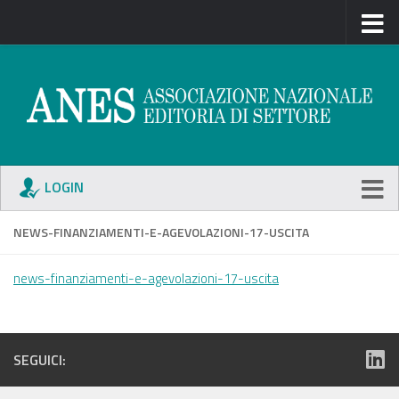
LOGIN
NEWS-FINANZIAMENTI-E-AGEVOLAZIONI-17-USCITA
news-finanziamenti-e-agevolazioni-17-uscita
SEGUICI: